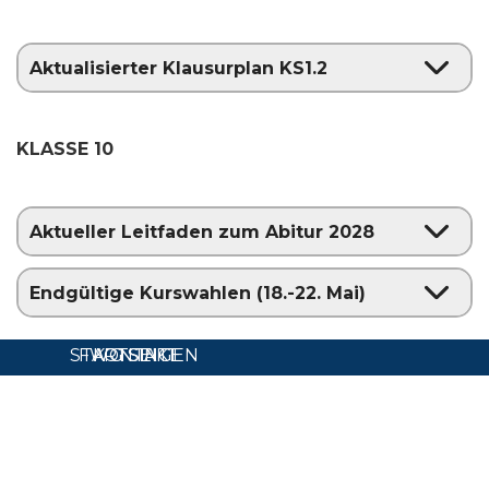
Aktualisierter Klausurplan KS1.2
KLASSE 10
Aktueller Leitfaden zum Abitur 2028
Endgültige Kurswahlen (18.-22. Mai)
STARTSEITE
FWG SINGEN
KONTAKT
Zurück zum Seiteninhalt